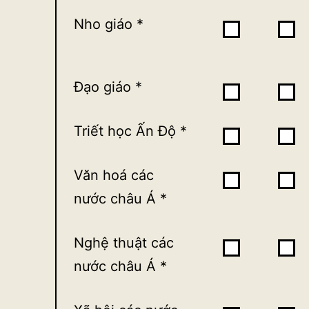
Nho giáo
*
1
2
3
Đạo giáo
*
1
2
3
Triết học Ấn Độ
*
1
2
3
Văn hoá các
1
2
3
nước châu Á
*
Nghệ thuật các
1
2
3
nước châu Á
*