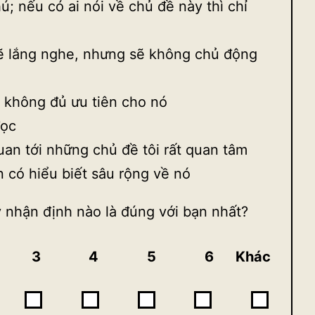
; nếu có ai nói về chủ đề này thì chỉ
sẽ lắng nghe, nhưng sẽ không chủ động
 không đủ ưu tiên cho nó
đọc
uan tới những chủ đề tôi rất quan tâm
 có hiểu biết sâu rộng về nó
 nhận định nào là đúng với bạn nhất?
3
4
5
6
Khác
4
5
6
Khác