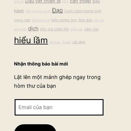
Dấu vết thiên di
can thiệp
bạo
giải trí
kế h
Đạo
hành
Cuộc cách mạng một
bất lực học được
cọng rơm
hiện tượng học
đạo đức
Kế hoạch cũ
bài tác
dịch
độc giả phản hồi
cảm xúc
giả khác
khảo sát
hiểu lầm
cái đẹp
kế hoac
Ddaoj
Nhận thông báo bài mới
Lật lên một mảnh ghép ngay trong
hòm thư của bạn
Email
của
bạn