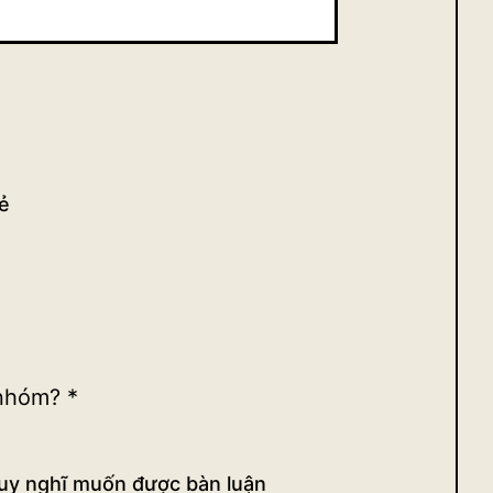
ẻ
 nhóm?
*
suy nghĩ muốn được bàn luận