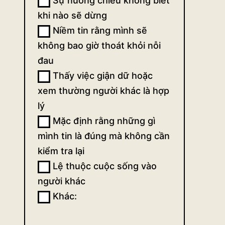
Sự nuông chiều không biết
động
khi nào sẽ dừng
Niềm tin rằng mình sẽ
(ngắn)
không bao giờ thoát khỏi nỗi
đau
Thấy việc giận dữ hoặc
xem thường người khác là hợp
lý
Mặc định rằng những gì
mình tin là đúng mà không cần
kiểm tra lại
Lệ thuộc cuộc sống vào
người khác
Khác:
Khác: