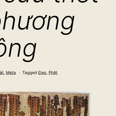
phương
ông
át
,
Meta
Tagged
Đạo
,
Phật