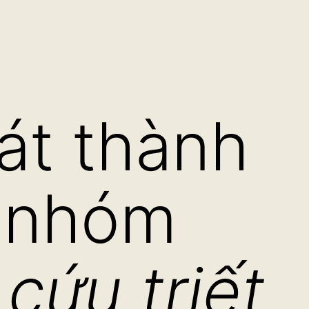
át thành
 nhóm
cứu triết