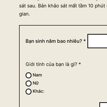
sát sau. Bản khảo sát mất tầm 10 phút
gian.
Khảo
Bạn sinh năm bao nhiêu?
*
sát
thành
viên
Giới tính của bạn là gì?
*
nhóm
Nam
Nghiên
Nữ
Khác:
Khác:
cứu
triết