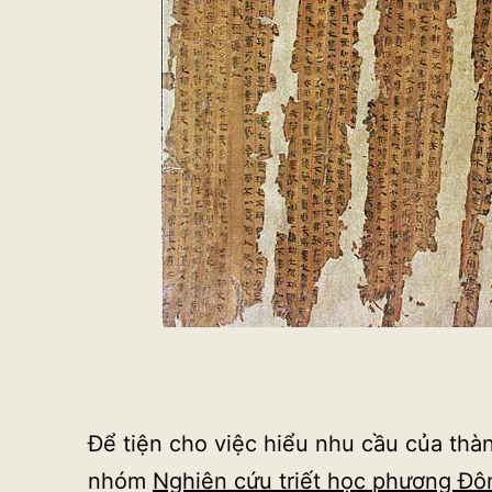
Để tiện cho việc hiểu nhu cầu của thà
nhóm
Nghiên cứu triết học phương Đô