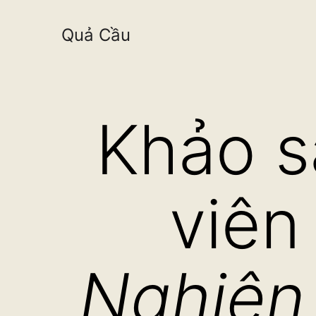
Quả Cầu
Skip
to
Khảo s
content
viên
Nghiên 