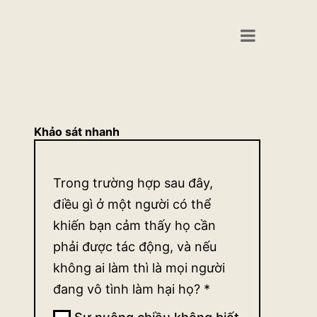
Khảo sát nhanh
Khảo
Trong trường hợp sau đây,
sát
điều gì ở một người có thể
quan
khiến bạn cảm thấy họ cần
phải được tác động, và nếu
điểm
không ai làm thì là mọi người
về sự
đang vô tình làm hại họ?
*
tác