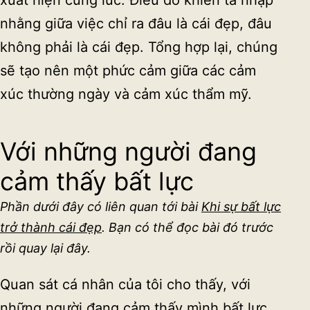
nhằng giữa việc chỉ ra đâu là cái đẹp, đâu
không phải là cái đẹp. Tổng hợp lại, chúng
sẽ tạo nên một phức cảm giữa các cảm
xúc thường ngày và cảm xúc thẩm mỹ.
Với những người đang
cảm thấy bất lực
Phần dưới đây có liên quan tới bài
Khi sự bất lực
trở thành cái đẹp
. Bạn có thể đọc bài đó trước
rồi quay lại đây.
Quan sát cá nhân của tôi cho thấy, với
những người đang cảm thấy mình bất lực