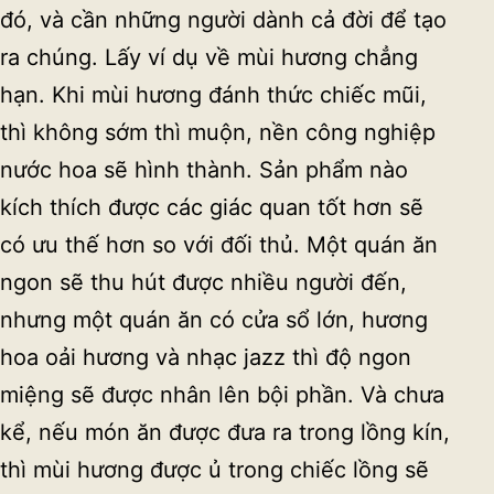
đó, và cần những người dành cả đời để tạo
ra chúng. Lấy ví dụ về mùi hương chẳng
hạn. Khi mùi hương đánh thức chiếc mũi,
thì không sớm thì muộn, nền công nghiệp
nước hoa sẽ hình thành. Sản phẩm nào
kích thích được các giác quan tốt hơn sẽ
có ưu thế hơn so với đối thủ. Một quán ăn
ngon sẽ thu hút được nhiều người đến,
nhưng một quán ăn có cửa sổ lớn, hương
hoa oải hương và nhạc jazz thì độ ngon
miệng sẽ được nhân lên bội phần. Và chưa
kể, nếu món ăn được đưa ra trong lồng kín,
thì mùi hương được ủ trong chiếc lồng sẽ