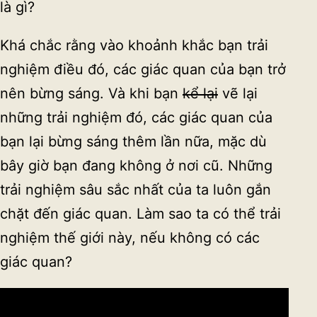
là gì?
Khá chắc rằng vào khoảnh khắc bạn trải
nghiệm điều đó, các giác quan của bạn trở
nên bừng sáng. Và khi bạn
k
ể
l
ạ
i
vẽ lại
những trải nghiệm đó, các giác quan của
bạn lại bừng sáng thêm lần nữa, mặc dù
bây giờ bạn đang không ở nơi cũ. Những
trải nghiệm sâu sắc nhất của ta luôn gắn
chặt đến giác quan. Làm sao ta có thể trải
nghiệm thế giới này, nếu không có các
giác quan?