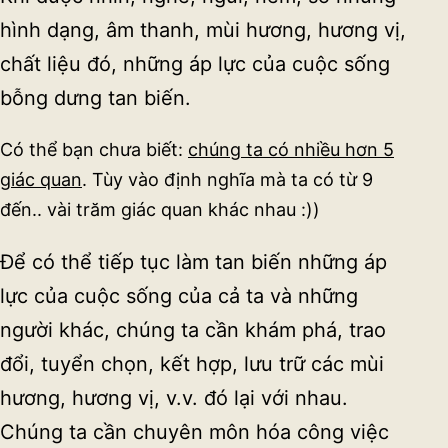
hình dạng, âm thanh, mùi hương, hương vị,
chất liệu đó, những áp lực của cuộc sống
bỗng dưng tan biến.
Có thể bạn chưa biết:
chúng ta có nhiều hơn 5
giác quan
. Tùy vào định nghĩa mà ta có từ 9
đến.. vài trăm giác quan khác nhau :))
Để có thể tiếp tục làm tan biến những áp
lực của cuộc sống của cả ta và những
người khác, chúng ta cần khám phá, trao
đổi, tuyển chọn, kết hợp, lưu trữ các mùi
hương, hương vị, v.v. đó lại với nhau.
Chúng ta cần chuyên môn hóa công việc