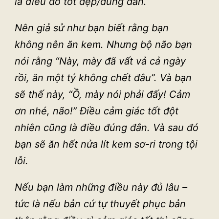
là
đi
ều đ
ó t
ốt đẹp/đ
úng đ
ắn.
Nên giả sử như bạn biết rằng bạn
không nên ăn kem. Nhưng bộ não bạn
nói rằng “Này, mày đã vất vả cả ngày
rồi, ăn một tý không chết đâu”. Và bạn
sẽ thế này, “Ồ, mày nói phải đấy! Cảm
ơn nhé, não!” Điều cảm giác tốt đột
nhiên cũng là điều đúng đắn. Và sau đó
bạn sẽ ăn hết nửa lít kem sơ-ri trong tội
lỗi.
Nếu bạn làm những điều này đủ lâu –
tức là nếu bản cứ tự thuyết phục bản