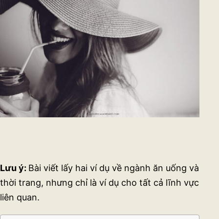
Lưu ý:
Bài viết lấy hai ví dụ về ngành ăn uống và
thời trang, nhưng chỉ là ví dụ cho tất cả lĩnh vực
liên quan.