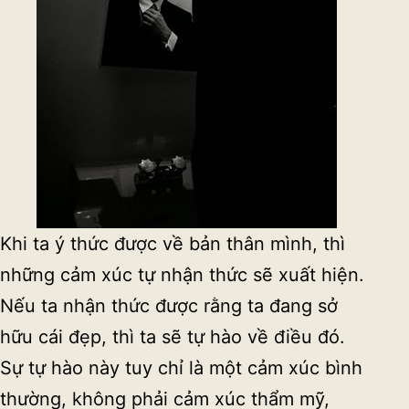
Khi ta ý thức được về bản thân mình, thì
những cảm xúc tự nhận thức sẽ xuất hiện.
Nếu ta nhận thức được rằng ta đang sở
hữu cái đẹp, thì ta sẽ tự hào về điều đó.
Sự tự hào này tuy chỉ là một cảm xúc bình
thường, không phải cảm xúc thẩm mỹ,