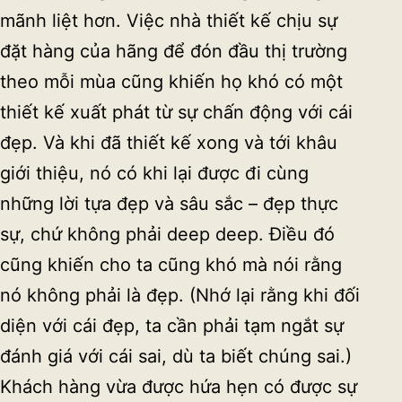
mãnh liệt hơn. Việc nhà thiết kế chịu sự
đặt hàng của hãng để đón đầu thị trường
theo mỗi mùa cũng khiến họ khó có một
thiết kế xuất phát từ sự chấn động với cái
đẹp. Và khi đã thiết kế xong và tới khâu
giới thiệu, nó có khi lại được đi cùng
những lời tựa đẹp và sâu sắc – đẹp thực
sự, chứ không phải deep deep. Điều đó
cũng khiến cho ta cũng khó mà nói rằng
nó không phải là đẹp. (Nhớ lại rằng khi đối
diện với cái đẹp, ta cần phải tạm ngắt sự
đánh giá với cái sai, dù ta biết chúng sai.)
Khách hàng vừa được hứa hẹn có được sự