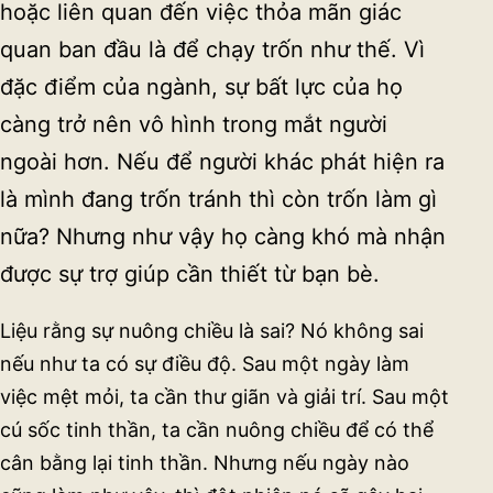
hoặc liên quan đến việc thỏa mãn giác
quan ban đầu là để chạy trốn như thế. Vì
đặc điểm của ngành, sự bất lực của họ
càng trở nên vô hình trong mắt người
ngoài hơn. Nếu để người khác phát hiện ra
là mình đang trốn tránh thì còn trốn làm gì
nữa? Nhưng như vậy họ càng khó mà nhận
được sự trợ giúp cần thiết từ bạn bè.
Liệu rằng sự nuông chiều là sai? Nó không sai
nếu như ta có sự điều độ. Sau một ngày làm
việc mệt mỏi, ta cần thư giãn và giải trí. Sau một
cú sốc tinh thần, ta cần nuông chiều để có thể
cân bằng lại tinh thần. Nhưng nếu ngày nào