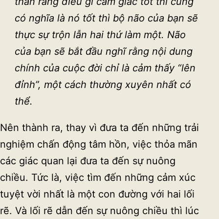
thân rằng điều gì cảm giác tốt thì cũng
có nghĩa là nó tốt thì bộ não của bạn sẽ
thực sự trộn lẫn hai thứ làm một. Não
của bạn sẽ bắt đầu nghĩ rằng nội dung
chính của cuộc đời chỉ là cảm thấy “lên
đỉnh”, một cách thường xuyên nhất có
thể.
Nên thành ra, thay vì đưa ta đến những trải
nghiệm chấn động tâm hồn, việc thỏa mãn
các giác quan lại đưa ta đến sự nuông
chiều. Tức là, việc tìm đến những cảm xúc
tuyệt vời nhất là một con đường với hai lối
rẽ. Và lối rẽ dẫn đến sự nuông chiều thì lúc