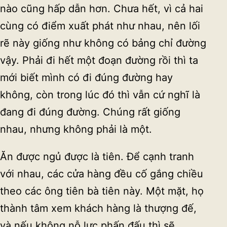
nào cũng hấp dẫn hơn. Chưa hết, vì cả hai
cùng có điểm xuất phát như nhau, nên lối
rẽ này giống như không có bảng chỉ đường
vậy. Phải đi hết một đoạn đường rồi thì ta
mới biết mình có đi đúng đường hay
không, còn trong lúc đó thì vẫn cứ nghĩ là
đang đi đúng đường. Chúng rất giống
nhau, nhưng không phải là một.
Ăn được ngủ được là tiên. Để cạnh tranh
với nhau, các cửa hàng đều cố gắng chiều
theo các ông tiên bà tiên này. Một mặt, họ
thành tâm xem khách hàng là thượng đế,
và nếu không nỗ lực phấn đấu thì sẽ