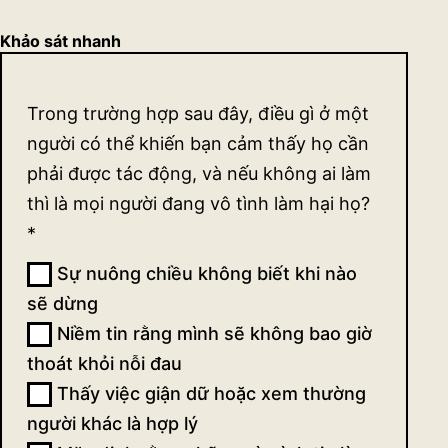
Khảo sát nhanh
Khảo
Trong trường hợp sau đây, điều gì ở một
sát
người có thể khiến bạn cảm thấy họ cần
quan
phải được tác động, và nếu không ai làm
thì là mọi người đang vô tình làm hại họ?
điểm
*
về sự
Sự nuông chiều không biết khi nào
tác
sẽ dừng
động
Niềm tin rằng mình sẽ không bao giờ
thoát khỏi nỗi đau
(ngắn)
Thấy việc giận dữ hoặc xem thường
người khác là hợp lý