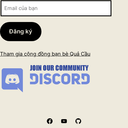
Email
của
bạn
Đăng ký
Tham gia cộng đồng bạn bè Quả Cầu
Facebook
YouTube
GitHub