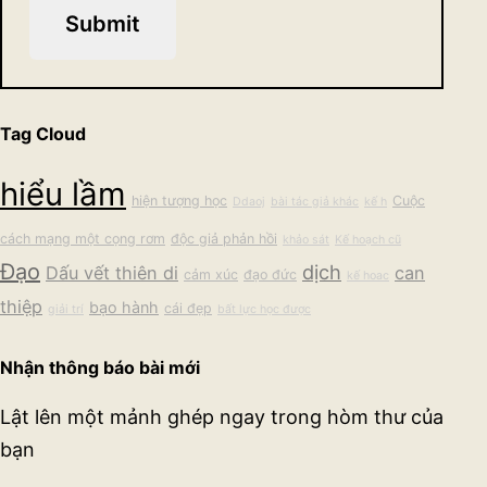
Submit
Tag Cloud
hiểu lầm
hiện tượng học
Cuộc
Ddaoj
bài tác giả khác
kế h
cách mạng một cọng rơm
độc giả phản hồi
khảo sát
Kế hoạch cũ
Đạo
dịch
Dấu vết thiên di
can
cảm xúc
đạo đức
kế hoac
thiệp
bạo hành
cái đẹp
giải trí
bất lực học được
Nhận thông báo bài mới
Lật lên một mảnh ghép ngay trong hòm thư của
bạn