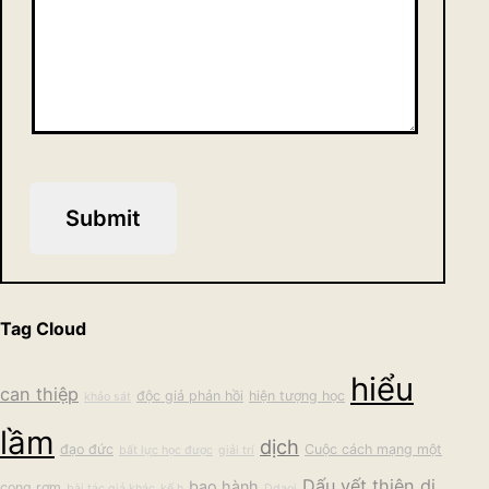
Submit
Tag Cloud
hiểu
can thiệp
độc giả phản hồi
hiện tượng học
khảo sát
lầm
dịch
đạo đức
Cuộc cách mạng một
bất lực học được
giải trí
Dấu vết thiên di
bạo hành
cọng rơm
bài tác giả khác
kế h
Ddaoj