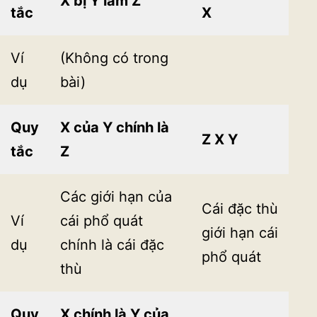
X bị Y làm Z
tắc
X
Ví
(Không có trong
dụ
bài)
Quy
X của Y chính là
Z X Y
tắc
Z
Các giới hạn của
Cái đặc thù
Ví
cái phổ quát
giới hạn cái
dụ
chính là cái đặc
phổ quát
thù
Quy
X chính là Y của