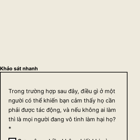
Khảo sát nhanh
Khảo
Trong trường hợp sau đây, điều gì ở một
sát
người có thể khiến bạn cảm thấy họ cần
quan
phải được tác động, và nếu không ai làm
thì là mọi người đang vô tình làm hại họ?
điểm
*
về sự