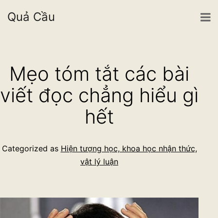
Quả Cầu
Skip
to
Mẹo tóm tắt các bài
content
viết đọc chẳng hiểu gì
hết
Categorized as
Hiện tượng học, khoa học nhận thức,
vật lý luận