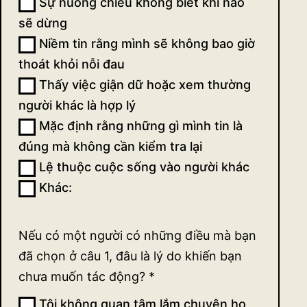
Sự nuông chiều không biết khi nào
tác
sẽ dừng
động
Niềm tin rằng mình sẽ không bao giờ
thoát khỏi nỗi đau
(ngắn)
Thấy việc giận dữ hoặc xem thường
người khác là hợp lý
Mặc định rằng những gì mình tin là
đúng mà không cần kiểm tra lại
Lệ thuộc cuộc sống vào người khác
Khác:
Khác:
Nếu có một người có những điều mà bạn
đã chọn ở câu 1, đâu là lý do khiến bạn
chưa muốn tác động?
*
Tôi không quan tâm lắm chuyện họ