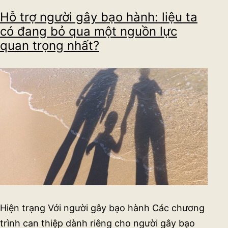
chối
Hỗ trợ người gây bạo hành: liệu ta
trợ
có đang bỏ qua một nguồn lực
giúp
quan trọng nhất?
của
một
người
không
có
hiệu
lực?
Hiện trạng Với người gây bạo hành Các chương
trình can thiệp dành riêng cho người gây bạo