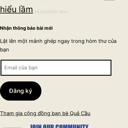
hiểu lầm
bài tác giả khác
Ddaoj
Nhận thông báo bài mới
Lật lên một mảnh ghép ngay trong hòm thư của
bạn
Email
của
bạn
Đăng ký
Tham gia cộng đồng bạn bè Quả Cầu