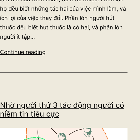
họ đều biết những tác hại của việc mình làm, và
ích lợi của việc thay đổi. Phần lớn người hút
thuốc đều biết hút thuốc là có hại, và phần lớn
người ít tập…
4
Continue reading
câu
hỏi
để
giúp
người
Nhờ người thứ 3 tác động người có
khác
niềm tin tiêu cực
thay
đổi
tốt
hơn