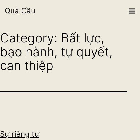
Quả Cầu
Skip
Category:
Bất lực,
to
bạo hành, tự quyết,
content
can thiệp
Sự riêng tư