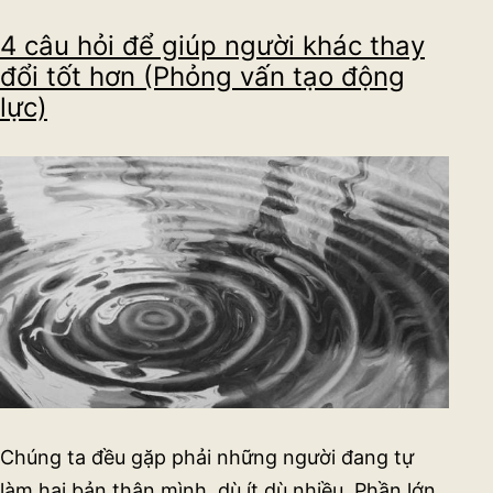
giải
4 câu hỏi để giúp người khác thay
thích
đổi tốt hơn (Phỏng vấn tạo động
lực)
Chúng ta đều gặp phải những người đang tự
làm hại bản thân mình, dù ít dù nhiều. Phần lớn