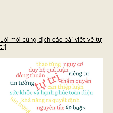
người
thứ
3
tác
động
Lời mời cùng dịch các bài viết về tự
người
trị
có
niềm
tin
tiêu
cực