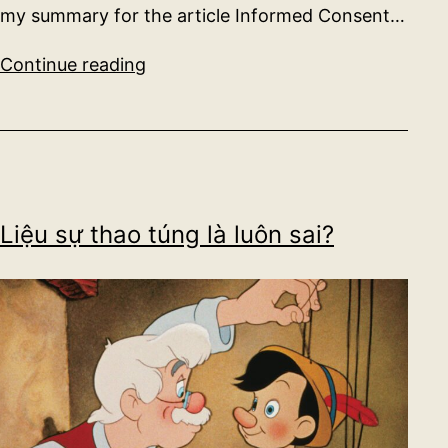
my summary for the article Informed Consent…
Liệu
Continue reading
sự
yêu
cầu
về
sự
Liệu sự thao túng là luôn sai?
đồng
thuận
có
thực
sự
có
cơ
sở?