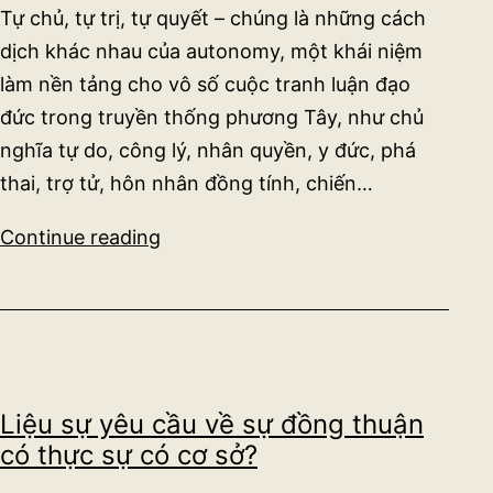
Tự chủ, tự trị, tự quyết – chúng là những cách
bỏ
dịch khác nhau của autonomy, một khái niệm
qua
làm nền tảng cho vô số cuộc tranh luận đạo
một
nguồn
đức trong truyền thống phương Tây, như chủ
lực
nghĩa tự do, công lý, nhân quyền, y đức, phá
quan
thai, trợ tử, hôn nhân đồng tính, chiến…
trọng
Tại
Continue reading
nhất?
sao
mong
muốn
của
một
Liệu sự yêu cầu về sự đồng thuận
người
có thực sự có cơ sở?
không
nhất