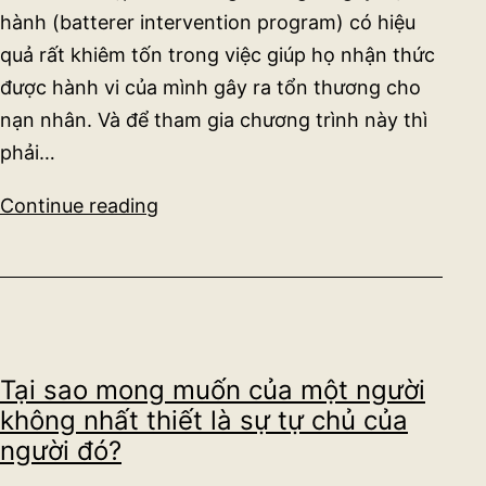
hành (batterer intervention program) có hiệu
quả rất khiêm tốn trong việc giúp họ nhận thức
được hành vi của mình gây ra tổn thương cho
nạn nhân. Và để tham gia chương trình này thì
phải…
Hỗ
Continue reading
trợ
người
gây
bạo
hành:
Tại sao mong muốn của một người
liệu
không nhất thiết là sự tự chủ của
ta
người đó?
có
đang