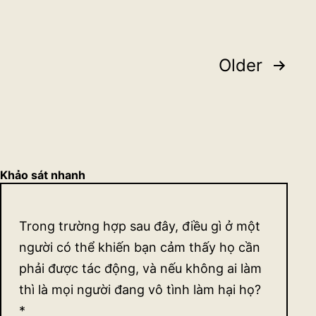
là
luôn
Posts
sai?
Older
pagination
Khảo sát nhanh
Khảo
Trong trường hợp sau đây, điều gì ở một
sát
người có thể khiến bạn cảm thấy họ cần
quan
phải được tác động, và nếu không ai làm
thì là mọi người đang vô tình làm hại họ?
điểm
*