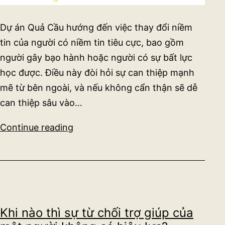
Dự án Quả Cầu hướng đến việc thay đổi niềm
tin của người có niềm tin tiêu cực, bao gồm
người gây bạo hành hoặc người có sự bất lực
học được. Điều này đòi hỏi sự can thiệp mạnh
mẽ từ bên ngoài, và nếu không cẩn thận sẽ dễ
can thiệp sâu vào…
Lời
Continue reading
mời
cùng
dịch
các
bài
Khi nào thì sự từ chối trợ giúp của
viết