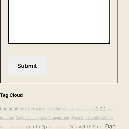
Submit
Tag Cloud
dịch
bạo hành
hiện tượng học
cảm xúc
khảo sát
Kế hoạch cũ
giải trí
đạo đức
Cuộc cách mạng một cọng rơm
độc giả phản hồi
cái đẹp
Đạo
can thiệp
Dấu vết thiên di
bất lực học được
kế hoac
kế h