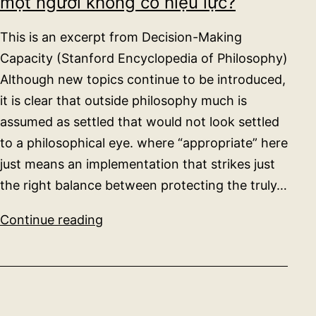
một người không có hiệu lực?
về
tự
This is an excerpt from Decision-Making
trị
Capacity (Stanford Encyclopedia of Philosophy)
Although new topics continue to be introduced,
it is clear that outside philosophy much is
assumed as settled that would not look settled
to a philosophical eye. where “appropriate” here
just means an implementation that strikes just
the right balance between protecting the truly…
Khi
Continue reading
nào
thì
sự
từ