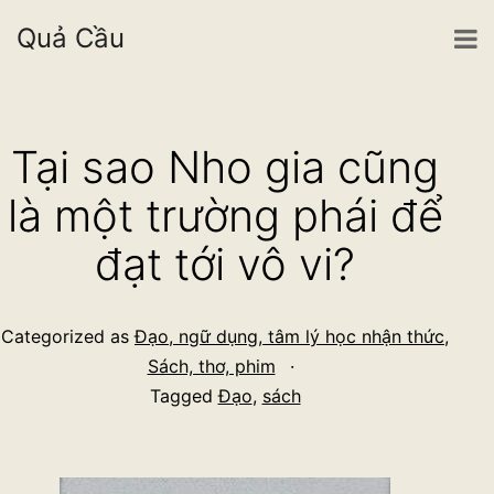
Quả Cầu
Skip
to
Tại sao Nho gia cũng
content
là một trường phái để
đạt tới vô vi?
Categorized as
Đạo, ngữ dụng, tâm lý học nhận thức
,
Sách, thơ, phim
Tagged
Đạo
,
sách