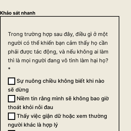
Khảo sát nhanh
Khảo
Trong trường hợp sau đây, điều gì ở một
sát
người có thể khiến bạn cảm thấy họ cần
quan
phải được tác động, và nếu không ai làm
thì là mọi người đang vô tình làm hại họ?
điểm
*
về sự
Sự nuông chiều không biết khi nào
tác
sẽ dừng
động
Niềm tin rằng mình sẽ không bao giờ
thoát khỏi nỗi đau
(ngắn)
Thấy việc giận dữ hoặc xem thường
người khác là hợp lý