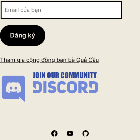
Email
của
bạn
Đăng ký
Tham gia cộng đồng bạn bè Quả Cầu
Facebook
YouTube
GitHub