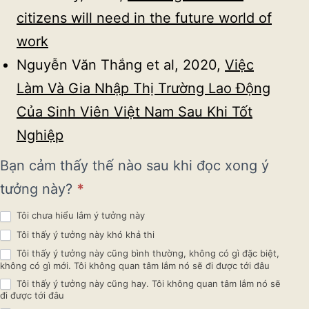
citizens will need in the future world of
work
Nguyễn Văn Thắng et al, 2020,
Việc
Làm Và Gia Nhập Thị Trường Lao Động
Của Sinh Viên Việt Nam Sau Khi Tốt
Nghiệp
Khảo
Bạn cảm thấy thế nào sau khi đọc xong ý
sát
tưởng này?
*
độ
Tôi chưa hiểu lắm ý tưởng này
Tôi thấy ý tưởng này khó khả thi
quan
Tôi thấy ý tưởng này cũng bình thường, không có gì đặc biệt,
không có gì mới. Tôi không quan tâm lắm nó sẽ đi được tới đâu
tâm
Tôi thấy ý tưởng này cũng hay. Tôi không quan tâm lắm nó sẽ
về ý
đi được tới đâu