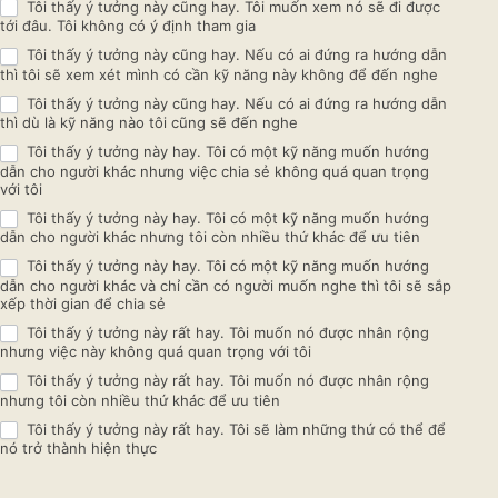
Tôi thấy ý tưởng này cũng hay. Tôi muốn xem nó sẽ đi được
tưởng
tới đâu. Tôi không có ý định tham gia
Tôi thấy ý tưởng này cũng hay. Nếu có ai đứng ra hướng dẫn
tổ
thì tôi sẽ xem xét mình có cần kỹ năng này không để đến nghe
Tôi thấy ý tưởng này cũng hay. Nếu có ai đứng ra hướng dẫn
chức
thì dù là kỹ năng nào tôi cũng sẽ đến nghe
Tôi thấy ý tưởng này hay. Tôi có một kỹ năng muốn hướng
các
dẫn cho người khác nhưng việc chia sẻ không quá quan trọng
với tôi
buổi
Tôi thấy ý tưởng này hay. Tôi có một kỹ năng muốn hướng
dẫn cho người khác nhưng tôi còn nhiều thứ khác để ưu tiên
chia
Tôi thấy ý tưởng này hay. Tôi có một kỹ năng muốn hướng
dẫn cho người khác và chỉ cần có người muốn nghe thì tôi sẽ sắp
sẻ kỹ
xếp thời gian để chia sẻ
năng
Tôi thấy ý tưởng này rất hay. Tôi muốn nó được nhân rộng
nhưng việc này không quá quan trọng với tôi
miễn
Tôi thấy ý tưởng này rất hay. Tôi muốn nó được nhân rộng
nhưng tôi còn nhiều thứ khác để ưu tiên
phí
Tôi thấy ý tưởng này rất hay. Tôi sẽ làm những thứ có thể để
nó trở thành hiện thực
với