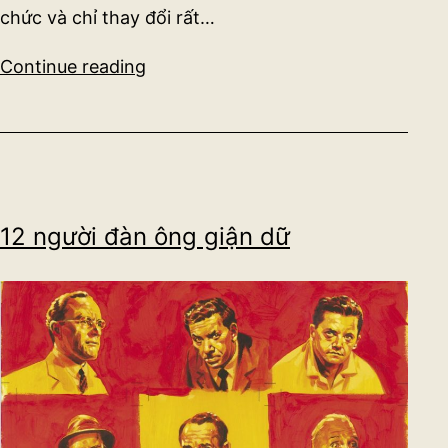
chức và chỉ thay đổi rất…
Vượn
Continue reading
trần
trụi
–
Vườn
thú
12 người đàn ông giận dữ
người