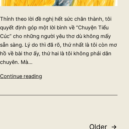
Thỉnh theo lời đề nghị hết sức chân thành, tôi
quyết định góp một lời bình về “Chuyện Tiểu
Cúc” cho những người yêu thơ dù không mấy
sẵn sàng. Lý do thì đã rõ, thứ nhất là tôi còn mơ
hồ về bài thơ ấy, thứ hai là tôi không phải dân
chuyên. Mà…
Bạn
Continue reading
Đoàn
Phương
Thảo
gửi:
Chuyện
Posts
Tiểu
Older