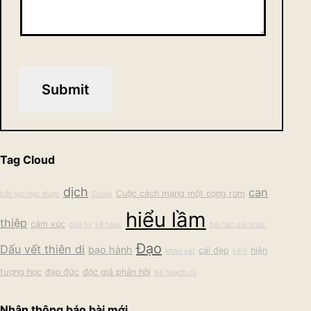
Submit
Tag Cloud
dịch
can
Cuộc cách mạng một cọng rơm
bất lực học được
Ddaoj
hiểu lầm
thiệp
cảm xúc
giải trí
kế hoac
bài tác giả khác
Đạo
Dấu vết thiên di
bạo hành
cái đẹp
hiện
khảo sát
kế h
tượng học
đạo đức
độc giả phản hồi
Kế hoạch cũ
Nhận thông báo bài mới