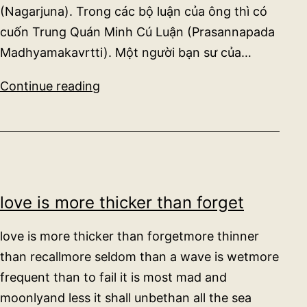
(Nagarjuna). Trong các bộ luận của ông thì có
cuốn Trung Quán Minh Cú Luận (Prasannapada
Madhyamakavrtti). Một người bạn sư của…
Trung
Continue reading
Quán
Minh
Cú
Luận
,
bản
love is more thicker than forget
tiếng
Pháp
love is more thicker than forgetmore thinner
than recallmore seldom than a wave is wetmore
frequent than to fail it is most mad and
moonlyand less it shall unbethan all the sea