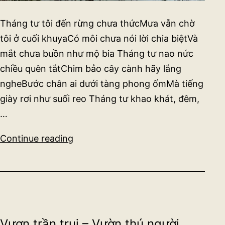
Tháng tư tôi đến rừng chưa thứcMưa vẫn chờ
tôi ở cuối khuyaCó môi chưa nói lời chia biệtVà
mắt chưa buồn như mộ bia Tháng tư nao nức
chiều quên tắtChim bảo cây cành hãy lắng
ngheBước chân ai dưới tàng phong ốmMà tiếng
giày rơi như suối reo Tháng tư khao khát, đêm,
…
Ai
Continue reading
nhớ
ngàn
năm
một
ngón
Vượn trần trụi – Vườn thú người
tay