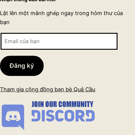
Lật lên một mảnh ghép ngay trong hòm thư của
bạn
Email
của
bạn
Đăng ký
Tham gia cộng đồng bạn bè Quả Cầu