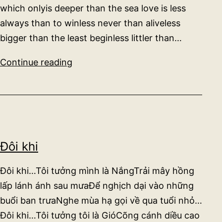
which onlyis deeper than the sea love is less
always than to winless never than aliveless
bigger than the least beginless littler than…
love
Continue reading
is
more
thicker
than
forget
Đôi khi
Đôi khi…Tôi tưởng mình là NắngTrải mây hồng
lấp lánh ánh sau mưaĐể nghịch dại vào những
buổi ban trưaNghe mùa hạ gọi về qua tuổi nhỏ…
Đôi khi…Tôi tưởng tôi là GióCõng cánh diều cao