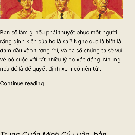
Bạn sẽ làm gì nếu phải thuyết phục một người
rằng định kiến của họ là sai? Nghe qua là biết là
đâm đầu vào tường rồi, và đa số chúng ta sẽ vui
vẻ bỏ cuộc với rất nhiều lý do xác đáng. Nhưng
nếu đó là để quyết định xem có nên tử…
12
Continue reading
người
đàn
ông
giận
dữ
Trung Quán Minh Cú Luận
, bản