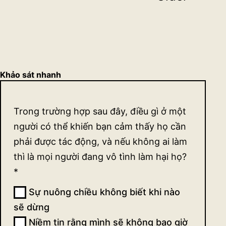
Cúc
pagination
Khảo sát nhanh
Khảo
Trong trường hợp sau đây, điều gì ở một
sát
người có thể khiến bạn cảm thấy họ cần
quan
phải được tác động, và nếu không ai làm
thì là mọi người đang vô tình làm hại họ?
điểm
*
về sự
Sự nuông chiều không biết khi nào
tác
sẽ dừng
động
Niềm tin rằng mình sẽ không bao giờ