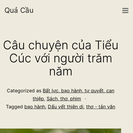
Quả Cầu
Skip
to
Câu chuyện của Tiểu
content
Cúc với người trăm
năm
Categorized as
Bất lực, bạo hành, tự quyết, can
thiệp
,
Sách, thơ, phim
Tagged
bạo hành
,
Dấu vết thiên di
,
thơ - tản văn