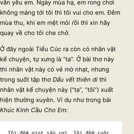
vẫn yêu em. Ngày mùa hạ, em rong chơi
không màng tới tôi thì tôi vui cho em. Đêm
mùa thu, khi em mệt mỏi rồi thì xin hãy
quay về cho tôi che chở.
Ở đây ngoài Tiểu Cúc ra còn có nhân vật
kể chuyện, tự xưng là “ta”. Ở bài thơ này
thì nhân vật này có vẻ mờ nhạt, nhưng
trong suốt tập thơ
D
ấ
u v
ế
t thiên di
thì
nhân vật kể chuyện này (“ta”, “tôi”) xuất
hiện thường xuyên. Ví dụ như trong bài
Khúc Kinh C
ầ
u Cho Em:
Tôi đếm giọt sầu rơi. Tôi đếm cuộc 