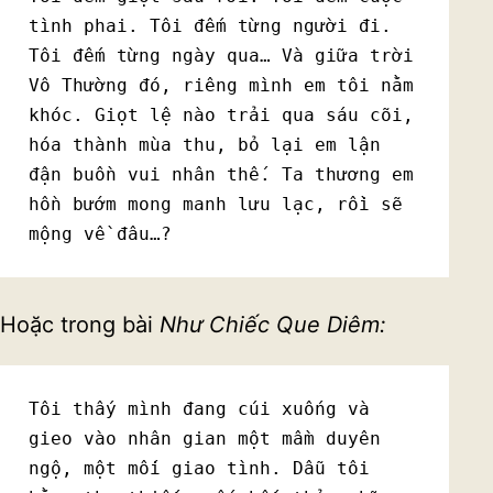
tình phai. Tôi đếm từng người đi. 
Tôi đếm từng ngày qua… Và giữa trời 
Vô Thường đó, riêng mình em tôi nằm 
khóc. Giọt lệ nào trải qua sáu cõi, 
hóa thành mùa thu, bỏ lại em lận 
đận buồn vui nhân thế. Ta thương em 
hồn bướm mong manh lưu lạc, rồi sẽ 
mộng về đâu…?
Hoặc trong bài
Như Chi
ế
c Que Diêm:
Tôi thấy mình đang cúi xuống và 
gieo vào nhân gian một mầm duyên 
ngộ, một mối giao tình. Dẫu tôi 