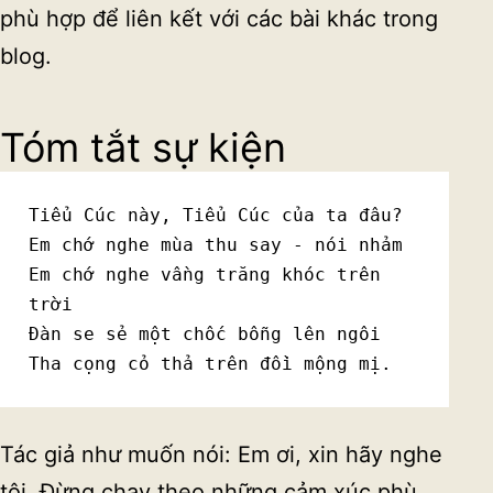
phù hợp để liên kết với các bài khác trong
blog.
Tóm tắt sự kiện
Tiểu Cúc này, Tiểu Cúc của ta đâu?
Em chớ nghe mùa thu say - nói nhảm
Em chớ nghe vầng trăng khóc trên 
trời
Đàn se sẻ một chốc bỗng lên ngôi
Tha cọng cỏ thả trên đồi mộng mị.
Tác giả như muốn nói: Em ơi, xin hãy nghe
tôi. Đừng chạy theo những cảm xúc phù