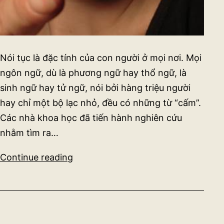
Nói tục là đặc tính của con người ở mọi nơi. Mọi
ngôn ngữ, dù là phương ngữ hay thổ ngữ, là
sinh ngữ hay tử ngữ, nói bởi hàng triệu người
hay chỉ một bộ lạc nhỏ, đều có những từ “cấm”.
Các nhà khoa học đã tiến hành nghiên cứu
nhằm tìm ra…
Biết
Continue reading
chửi
thề
trước
khi