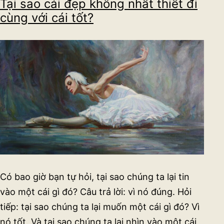
Tại sao cái đẹp không nhất thiết đi
hay
cùng với cái tốt?
#BlackLivesMatter
có
thể
khiến
mọi
người
ít
tin
vào
tin
tức
hơn
Có bao giờ bạn tự hỏi, tại sao chúng ta lại tin
vào một cái gì đó? Câu trả lời: vì nó đúng. Hỏi
tiếp: tại sao chúng ta lại muốn một cái gì đó? Vì
nó tốt. Và tại sao chúng ta lại nhìn vào một cái