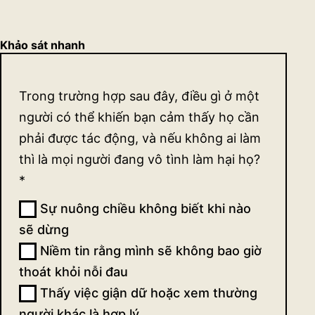
biết
nói
Khảo sát nhanh
Khảo
Trong trường hợp sau đây, điều gì ở một
sát
người có thể khiến bạn cảm thấy họ cần
quan
phải được tác động, và nếu không ai làm
thì là mọi người đang vô tình làm hại họ?
điểm
*
về sự
Sự nuông chiều không biết khi nào
tác
sẽ dừng
động
Niềm tin rằng mình sẽ không bao giờ
thoát khỏi nỗi đau
(ngắn)
Thấy việc giận dữ hoặc xem thường
người khác là hợp lý