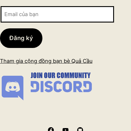
Email
của
bạn
Đăng ký
Tham gia cộng đồng bạn bè Quả Cầu
Facebook
YouTube
GitHub