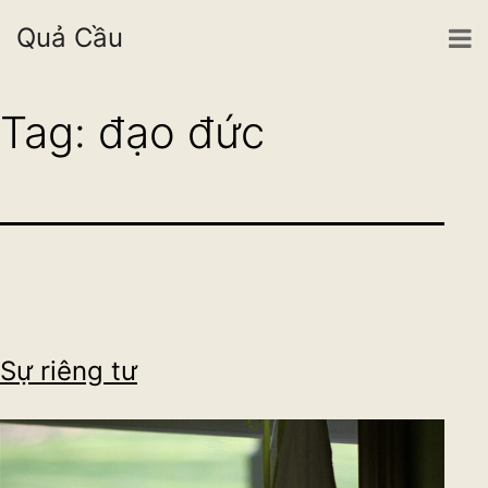
Quả Cầu
Skip
Tag:
đạo đức
to
content
Sự riêng tư