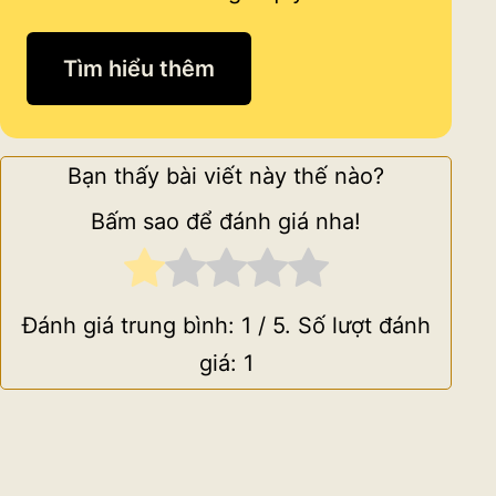
Tìm hiểu thêm
Bạn thấy bài viết này thế nào?
Bấm sao để đánh giá nha!
Đánh giá trung bình:
1
/ 5. Số lượt đánh
giá:
1