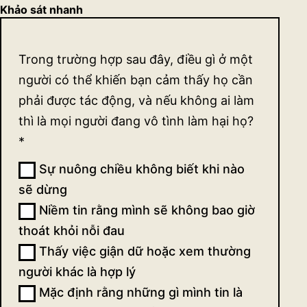
Khảo sát nhanh
Khảo
Trong trường hợp sau đây, điều gì ở một
sát
người có thể khiến bạn cảm thấy họ cần
quan
phải được tác động, và nếu không ai làm
thì là mọi người đang vô tình làm hại họ?
điểm
*
về sự
Sự nuông chiều không biết khi nào
tác
sẽ dừng
động
Niềm tin rằng mình sẽ không bao giờ
thoát khỏi nỗi đau
(ngắn)
Thấy việc giận dữ hoặc xem thường
người khác là hợp lý
Mặc định rằng những gì mình tin là