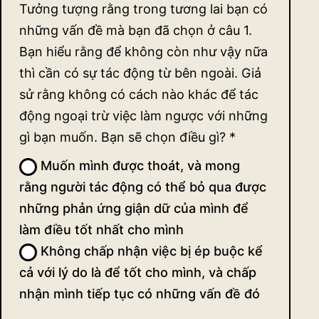
Tưởng tượng rằng trong tương lai bạn có
những vấn đề mà bạn đã chọn ở câu 1.
Bạn hiểu rằng để không còn như vậy nữa
thì cần có sự tác động từ bên ngoài. Giả
sử rằng không có cách nào khác để tác
động ngoại trừ việc làm ngược với những
gì bạn muốn. Bạn sẽ chọn điều gì?
*
Muốn mình được thoát, và mong
rằng người tác động có thể bỏ qua được
những phản ứng giận dữ của mình để
làm điều tốt nhất cho mình
Không chấp nhận việc bị ép buộc kể
cả với lý do là để tốt cho mình, và chấp
nhận mình tiếp tục có những vấn đề đó