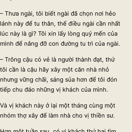
– Thưa ngài, tôi biết ngài đã chọn nơi hẻo
lánh này để tu thân, thế điều ngài cần nhất
lúc này là gì? Tôi xin lấy lòng quý mến của
mình để nâng đỡ con đường tu trì của ngài.
– Trông cậu có vẻ là người thành đạt, thứ
tôi cần là cậu hãy xây một căn nhà nhỏ
nhưng vững chãi, sáng sủa hơn để tôi đón
tiếp chu đáo những vị khách của mình.
Và vị khách này ở lại một tháng cùng một
nhóm thợ xây để làm nhà cho vị thiền sư.
Hơn một tuần sau, có vị khách thứ hai tìm