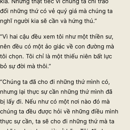
kia. Nhưng thật tiếc vì chúng ta chỉ trao
đổi những thứ có vẻ quý giá mà chúng ta
nghĩ người kia sẽ cần và hứng thú.”
“Vì hai cậu đều xem tôi như một thiền sư,
nên đều có một ảo giác về con đường mà
tôi chọn. Tôi chỉ là một thiếu niên bất lực
bỏ sự đời mà thôi.”
“Chúng ta đã cho đi những thứ mình có,
nhưng lại thực sự cần những thứ mình đã
bị lấy đi. Nếu như có một nơi nào đó mà
chúng ta đều được hỏi về những điều mình
thực sự cần, ta sẽ cho đi những thứ mà ta