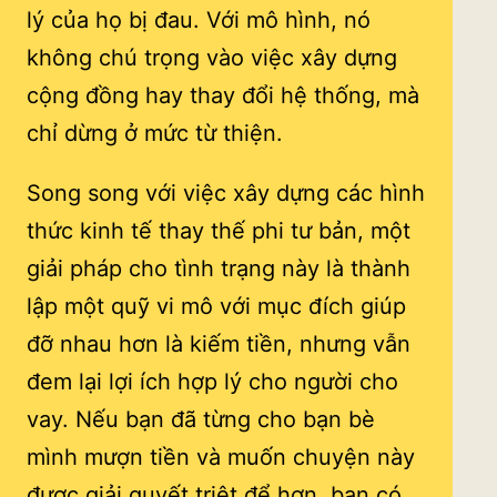
lý của họ bị đau. Với mô hình, nó
không chú trọng vào việc xây dựng
cộng đồng hay thay đổi hệ thống, mà
chỉ dừng ở mức từ thiện.
Song song với việc xây dựng các hình
thức kinh tế thay thế phi tư bản, một
giải pháp cho tình trạng này là thành
lập một quỹ vi mô với mục đích giúp
đỡ nhau hơn là kiếm tiền, nhưng vẫn
đem lại lợi ích hợp lý cho người cho
vay. Nếu bạn đã từng cho bạn bè
mình mượn tiền và muốn chuyện này
được giải quyết triệt để hơn, bạn có