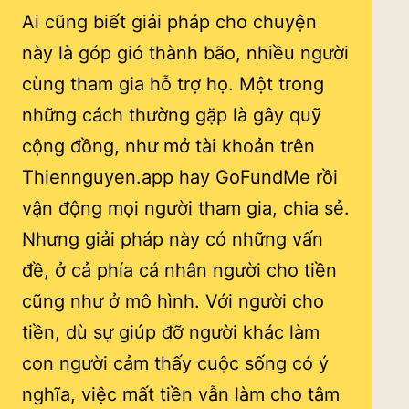
Ai cũng biết giải pháp cho chuyện
này là góp gió thành bão, nhiều người
cùng tham gia hỗ trợ họ. Một trong
những cách thường gặp là gây quỹ
cộng đồng, như mở tài khoản trên
Thiennguyen.app hay GoFundMe rồi
vận động mọi người tham gia, chia sẻ.
Nhưng giải pháp này có những vấn
đề, ở cả phía cá nhân người cho tiền
cũng như ở mô hình. Với người cho
tiền, dù sự giúp đỡ người khác làm
con người cảm thấy cuộc sống có ý
nghĩa, việc mất tiền vẫn làm cho tâm