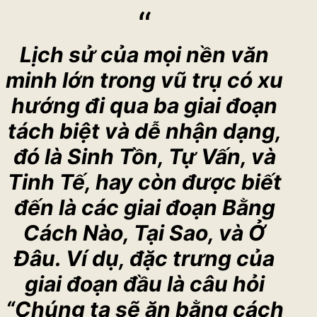
Lịch sử của mọi nền văn
minh lớn trong vũ trụ có xu
hướng đi qua ba giai đoạn
tách biệt và dễ nhận dạng,
đó là Sinh Tồn, Tự Vấn, và
Tinh Tế, hay còn được biết
đến là các giai đoạn Bằng
Cách Nào, Tại Sao, và Ở
Đâu. Ví dụ, đặc trưng của
giai đoạn đầu là câu hỏi
“Chúng ta sẽ ăn bằng cách