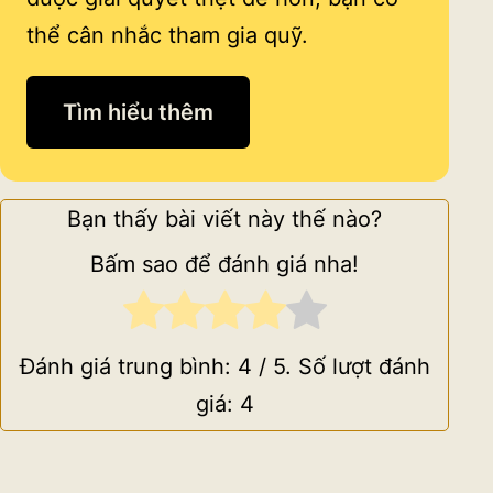
thể cân nhắc tham gia quỹ.
Tìm hiểu thêm
Bạn thấy bài viết này thế nào?
Bấm sao để đánh giá nha!
Đánh giá trung bình:
4
/ 5. Số lượt đánh
giá:
4