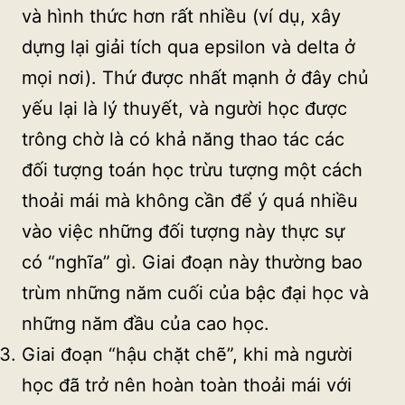
và hình thức hơn rất nhiều (ví dụ, xây
dựng lại giải tích qua epsilon và delta ở
mọi nơi). Thứ được nhất mạnh ở đây chủ
yếu lại là lý thuyết, và người học được
trông chờ là có khả năng thao tác các
đối tượng toán học trừu tượng một cách
thoải mái mà không cần để ý quá nhiều
vào việc những đối tượng này thực sự
có “nghĩa” gì. Giai đoạn này thường bao
trùm những năm cuối của bậc đại học và
những năm đầu của cao học.
Giai đoạn “hậu chặt chẽ”, khi mà người
học đã trở nên hoàn toàn thoải mái với