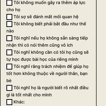
Tôi không muốn gây ra thêm áp lực
cho họ
Tôi sợ sẽ đánh mất mối quan hệ
Tôi không biết phải bắt đầu như thế
nào
Tôi nghĩ nếu họ không sẵn sàng tiếp
nhận thì có nói thêm cũng vô ích
Tôi nghĩ không cần có tôi họ cũng sẽ
tự học được bài học của riêng mình
Tôi nghĩ rằng trách nhiệm để giúp họ
tốt hơn không thuộc về người thân, bạn
bè
Tôi nghĩ họ là người biết rõ nhất điều
gì là tốt nhất cho mình
Khác:
Khác: