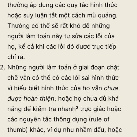
thường áp dụng các quy tắc hình thức
hoặc suy luận tắt một cách mù quáng.
Thường có thể sẽ rất khó để những
người làm toán này tự sửa các lỗi của
họ, kể cả khi các lỗi đó được trực tiếp
chỉ ra.
Những người làm toán ở giai đoạn chặt
chẽ vẫn có thể có các lỗi sai hình thức
vì hiểu biết hình thức của họ vẫn
chưa
được hoàn thiện
, hoặc họ chưa đủ khả
năng để kiểm tra nhanh² trực giác hoặc
các nguyên tắc thông dụng (rule of
thumb) khác, ví dụ như nhầm dấu, hoặc