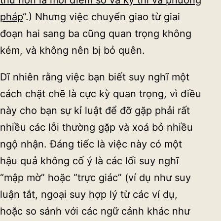
pháp
“.) Nhưng việc chuyển giao từ giai
đoạn hai sang ba cũng quan trọng không
kém, và không nên bị bỏ quên.
Dĩ nhiên rằng việc bạn biết suy nghĩ một
cách chặt chẽ là cực kỳ quan trọng, vì điều
này cho bạn sự kỉ luật để đỡ gặp phải rất
nhiều các lỗi thường gặp và xoá bỏ nhiều
ngộ nhận. Đáng tiếc là việc này có một
hậu quả không cố ý là các lối suy nghĩ
“mập mờ” hoặc “trực giác” (ví dụ như suy
luận tắt, ngoại suy hợp lý từ các ví dụ,
hoặc so sánh với các ngữ cảnh khác như