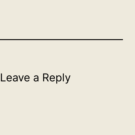
Leave a Reply