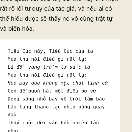
rất rõ lối tư duy của tác giả, và nếu ai có
thể hiểu được sẽ thấy nó vô cùng trật tự
và biến hóa.
Tiểu Cúc này, Tiểu Cúc của ta

Lá đổ vàng trầm tư sắc lá
Heo may qua không một chút tình cờ.
Con dế buồn hát một điệu bơ vơ

Dòng sông nhỏ bay về trời làm bão

Lão lang thang lạc nhịp bỗng quay 
đầu

Thấy cuộc đời vẫn hồn nhiên tấu 
nhạc. 