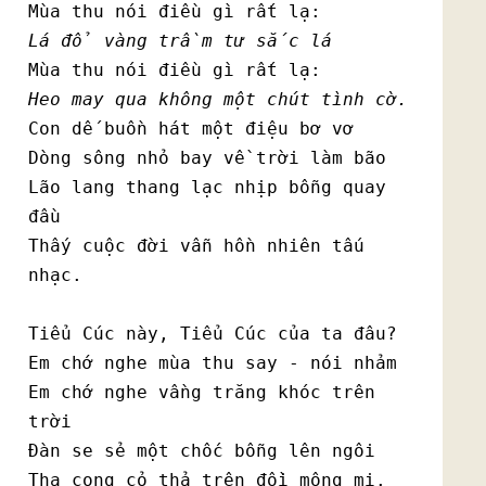
Lá đổ vàng trầm tư sắc lá
Heo may qua không một chút tình cờ.
Con dế buồn hát một điệu bơ vơ

Dòng sông nhỏ bay về trời làm bão

Lão lang thang lạc nhịp bỗng quay 
đầu

Thấy cuộc đời vẫn hồn nhiên tấu 
nhạc.

Tiểu Cúc này, Tiểu Cúc của ta đâu?

Em chớ nghe mùa thu say - nói nhảm

Em chớ nghe vầng trăng khóc trên 
trời

Đàn se sẻ một chốc bỗng lên ngôi

Tha cọng cỏ thả trên đồi mộng mị.
