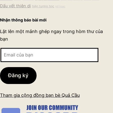
Dấu vết thiên di
hiện tượng học
kế hoac
Nhận thông báo bài mới
Lật lên một mảnh ghép ngay trong hòm thư của
bạn
Email
của
bạn
Đăng ký
Tham gia cộng đồng bạn bè Quả Cầu