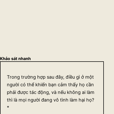
Khảo sát nhanh
Khảo
Trong trường hợp sau đây, điều gì ở một
sát
người có thể khiến bạn cảm thấy họ cần
quan
phải được tác động, và nếu không ai làm
thì là mọi người đang vô tình làm hại họ?
điểm
*
về sự