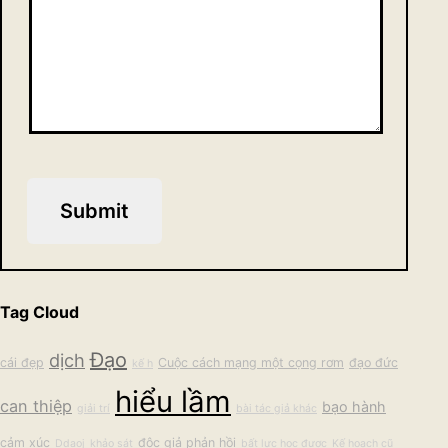
Submit
Tag Cloud
Đạo
dịch
cái đẹp
Cuộc cách mạng một cọng rơm
đạo đức
kế h
hiểu lầm
can thiệp
bạo hành
giải trí
bài tác giả khác
cảm xúc
độc giả phản hồi
Ddaoj
khảo sát
bất lực học được
Kế hoạch cũ