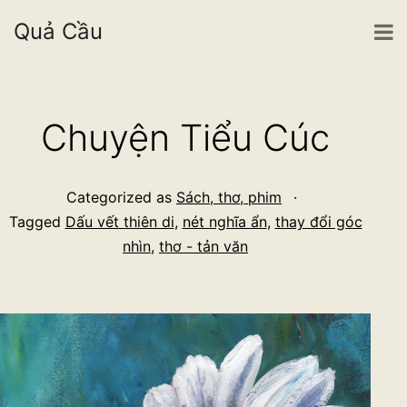
Quả Cầu
Skip
to
Chuyện Tiểu Cúc
content
Categorized as
Sách, thơ, phim
Tagged
Dấu vết thiên di
,
nét nghĩa ẩn
,
thay đổi góc
nhìn
,
thơ - tản văn