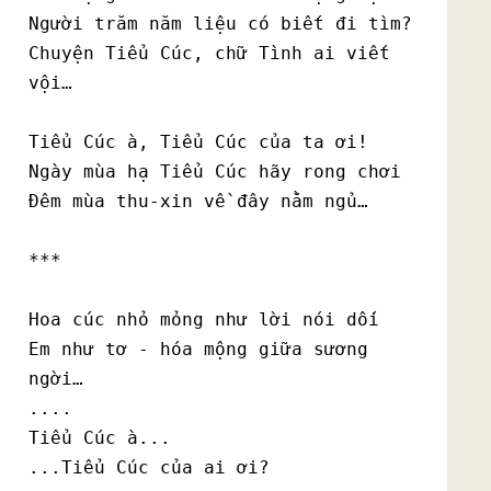
Người trăm năm liệu có biết đi tìm?

Chuyện Tiểu Cúc, chữ Tình ai viết 
vội… 

Tiểu Cúc à, Tiểu Cúc của ta ơi!

Ngày mùa hạ Tiểu Cúc hãy rong chơi

Đêm mùa thu-xin về đây nằm ngủ… 

***

Hoa cúc nhỏ mỏng như lời nói dối

Em như tơ - hóa mộng giữa sương 
ngời…

....

Tiểu Cúc à...

...Tiểu Cúc của ai ơi?  