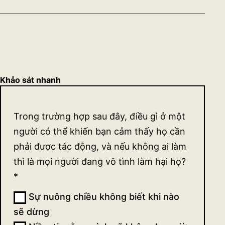
biện
Khảo sát nhanh
Khảo
Trong trường hợp sau đây, điều gì ở một
sát
người có thể khiến bạn cảm thấy họ cần
quan
phải được tác động, và nếu không ai làm
thì là mọi người đang vô tình làm hại họ?
điểm
*
về sự
Sự nuông chiều không biết khi nào
tác
sẽ dừng