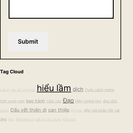
Submit
Tag Cloud
hiểu lầm
dịch
Cuộc cách mạng
giải trí
bài tác giả khác
Đạo
bạo hành
một cọng rơm
cảm xúc
hiện tượng học
đạo đức
Dấu vết thiên di
can thiệp
độc giả phản hồi
cái
Ddaoj
kế hoac
đẹp
kế h
Kế hoạch cũ
bất lực học được
khảo sát