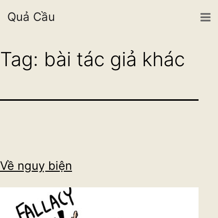
Quả Cầu
Skip
Tag:
bài tác giả khác
to
content
Về nguỵ biện