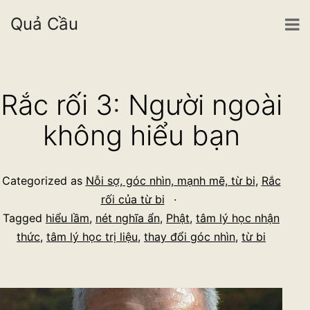
Quả Cầu
Skip
to
Rắc rối 3: Người ngoài
content
không hiểu bạn
Categorized as
Nỗi sợ, góc nhìn, mạnh mẽ, từ bi
,
Rắc
rối của từ bi
Tagged
hiểu lầm
,
nét nghĩa ẩn
,
Phật
,
tâm lý học nhận
thức
,
tâm lý học trị liệu
,
thay đổi góc nhìn
,
từ bi