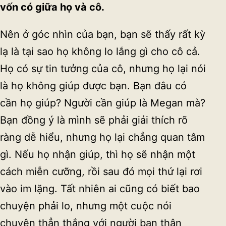
v
ố
n có gi
ữ
a h
ọ
và cô.
Nên ở góc nhìn của bạn, bạn sẽ thấy rất kỳ
lạ là tại sao họ không lo lắng gì cho cô cả.
Họ có sự tin tưởng của cô, nhưng họ lại nói
là họ không giúp được bạn. Bạn đâu có
cần họ giúp? Người cần giúp là Megan mà?
Bạn đồng ý là mình sẽ phải giải thích rõ
ràng dễ hiểu, nhưng họ lại chẳng quan tâm
gì. Nếu họ nhận giúp, thì họ sẽ nhận một
cách miễn cưỡng, rồi sau đó mọi thứ lại rơi
vào im lặng. Tất nhiên ai cũng có biết bao
chuyện phải lo, nhưng một cuộc nói
chuyện thẳn thắng với người bạn thân