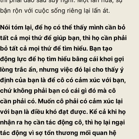
thì phải đào sâu suy nghĩ. Một lần nữa, sự
bận rộn với cuộc sống riêng lại lấn át.
Nói tóm l
ạ
i, đ
ể
h
ọ
có th
ể
th
ấ
y mình c
ầ
n b
ỏ
t
ấ
t c
ả
m
ọ
i th
ứ
đ
ể
giúp b
ạ
n, thì h
ọ
c
ầ
n ph
ả
i
b
ỏ
t
ấ
t c
ả
m
ọ
i th
ứ
đ
ể
tìm hi
ể
u. B
ạ
n t
ạ
o
đ
ộ
ng l
ự
c đ
ể
h
ọ
tìm hi
ể
u b
ằ
ng cái khơi g
ợ
i
lòng tr
ắ
c
ẩ
n, nhưng vi
ệ
c đó l
ạ
i cho th
ấ
y ý
đ
ị
nh c
ủ
a b
ạ
n là đ
ể
cô có c
ả
m xúc v
ớ
i b
ạ
n,
ch
ứ
không ph
ả
i b
ạ
n có cái gì đó mà cô
c
ầ
n ph
ả
i có. Mu
ố
n cô ph
ả
i có c
ả
m xúc l
ạ
i
v
ớ
i b
ạ
n là đi
ề
u khó đ
ạ
t đư
ợ
c. K
ể
c
ả
khi h
ọ
nh
ậ
n ra h
ọ
c
ầ
n tác đ
ộ
ng cô, thì h
ọ
l
ạ
i ng
ạ
i
tác đ
ộ
ng vì s
ợ
t
ổ
n thương m
ố
i quan h
ệ