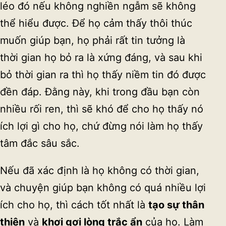
léo đó nếu không nghiền ngẫm sẽ không
thể hiểu được. Để họ cảm thấy thôi thúc
muốn giúp bạn, họ phải rất tin tưởng là
thời gian họ bỏ ra là xứng đáng, và sau khi
bỏ thời gian ra thì họ thấy niềm tin đó được
đền đáp. Đằng này, khi trong đầu bạn còn
nhiều rối ren, thì sẽ khó để cho họ thấy nó
ích lợi gì cho họ, chứ đừng nói làm họ thấy
tâm đắc sâu sắc.
Nếu đã xác định là họ không có thời gian,
và chuyện giúp bạn không có quá nhiều lợi
ích cho họ, thì cách tốt nhất là
t
ạ
o s
ự
thân
thi
ệ
n
và
khơi g
ợ
i lòng tr
ắ
c
ẩ
n
của họ. Làm