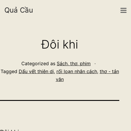
Quả Cầu
Skip
to
Đôi khi
content
Categorized as
Sách, thơ, phim
Tagged
Dấu vết thiên di
,
rối loạn nhân cách
,
thơ - tản
văn