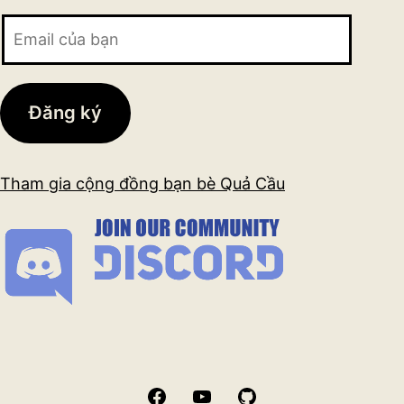
Email
của
bạn
Đăng ký
Tham gia cộng đồng bạn bè Quả Cầu
Facebook
YouTube
GitHub