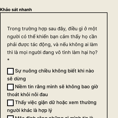
Khảo sát nhanh
Khảo
Trong trường hợp sau đây, điều gì ở một
sát
người có thể khiến bạn cảm thấy họ cần
quan
phải được tác động, và nếu không ai làm
thì là mọi người đang vô tình làm hại họ?
điểm
*
về sự
Sự nuông chiều không biết khi nào
tác
sẽ dừng
động
Niềm tin rằng mình sẽ không bao giờ
thoát khỏi nỗi đau
(ngắn)
Thấy việc giận dữ hoặc xem thường
người khác là hợp lý