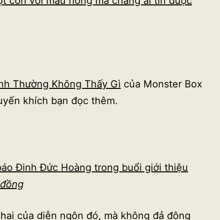
ột con voi màu hồng mà chẳng ai tin được
ình Thường Không Thấy Gì
của Monster Box
huyến khích bạn đọc thêm.
áo Đinh Đức Hoàng trong buổi giới thiệu
 đồng
c hại của diễn ngôn đó, mà không đả động