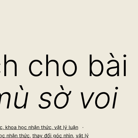
ch cho bài
mù sờ voi
, khoa học nhận thức, vật lý luận
ọc nhận thức
,
thay đổi góc nhìn
,
vật lý