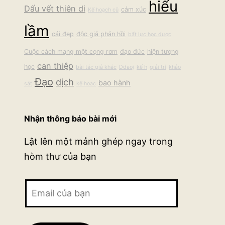
hiểu
Dấu vết thiên di
cảm xúc
Kế hoạch cũ
lầm
cái đẹp
độc giả phản hồi
bất lực học được
Cuộc cách mạng một cọng rơm
đạo đức
hiện tượng
can thiệp
học
bài tác giả khác
Ddaoj
kế h
giải trí
khảo
Đạo
dịch
bạo hành
sát
kế hoac
Nhận thông báo bài mới
Lật lên một mảnh ghép ngay trong
hòm thư của bạn
Email
của
bạn