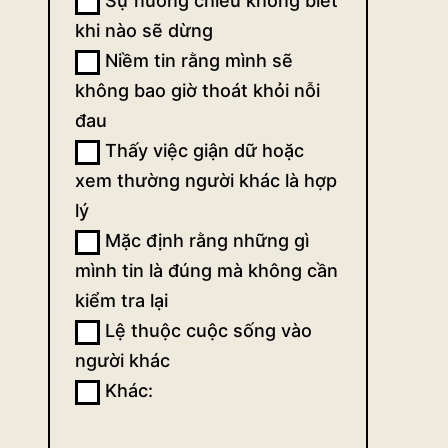
Sự nuông chiều không biết
động
khi nào sẽ dừng
Niềm tin rằng mình sẽ
(ngắn)
không bao giờ thoát khỏi nỗi
đau
Thấy việc giận dữ hoặc
xem thường người khác là hợp
lý
Mặc định rằng những gì
mình tin là đúng mà không cần
kiểm tra lại
Lệ thuộc cuộc sống vào
người khác
Khác:
Khác: