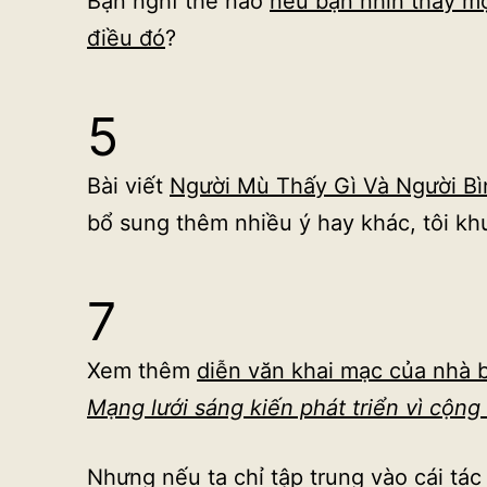
Bạn nghĩ thế nào
nếu bạn nhìn thấy m
điều đó
?
5
Bài viết
Người Mù Thấy Gì Và Người B
bổ sung thêm nhiều ý hay khác, tôi k
7
Xem thêm
diễn văn khai mạc của nhà b
Mạng lưới sáng kiến phát triển vì cộng
Nhưng nếu ta chỉ tập trung vào cái tá