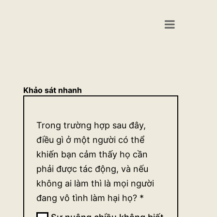
Khảo sát nhanh
Khảo
Trong trường hợp sau đây,
sát
điều gì ở một người có thể
quan
khiến bạn cảm thấy họ cần
phải được tác động, và nếu
điểm
không ai làm thì là mọi người
về sự
đang vô tình làm hại họ?
*
tác